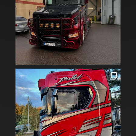
BULLET💥
Vi har solfilmat denna lastbil med 40%
...