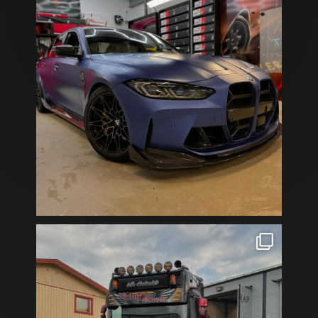
Hur jävla cool är inte @naschakt nya lastbil😎
...