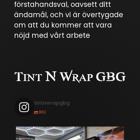
förstahandsval, oavsett ditt
ändamål, och vi är övertygade
om att du kommer att vara
nöjd med vårt arbete
tintnwrapgbg
862
BMW M3 Competition Frozen Blue!
🚗💥 Vi har
...