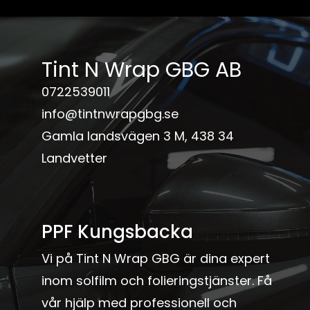
Tint N Wrap GBG AB
0722539011
info@tintnwrapgbg.se
Gamla landsvägen 3 M, 438 34
Landvetter
PPF Kungsbacka
Vi på Tint N Wrap GBG är dina expert
inom solfilm och folieringstjänster. Få
vår hjälp med professionell och