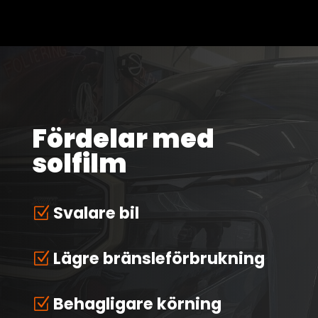
Fördelar med
solfilm
Svalare bil
Z
Lägre bränsleförbrukning
Z
Behagligare körning
Z