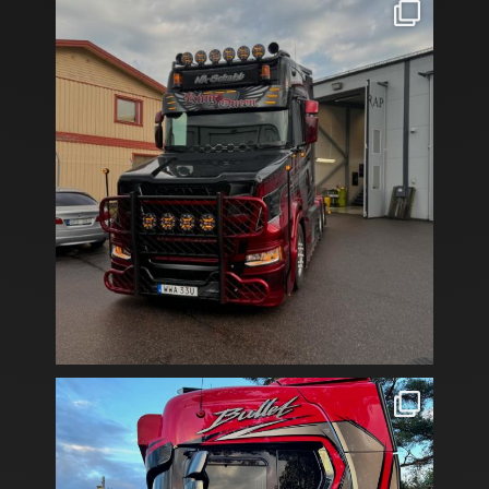
Hur jävla cool är inte @naschakt nya lastbil😎
...
BULLET💥
Vi har solfilmat denna lastbil med 40%
...