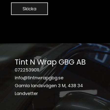
Skicka
Tint N Wrap GBG AB
0722539011
info@tintnwrapgbg.se
Gamla landsvägen 3 M, 438 34
Landvetter