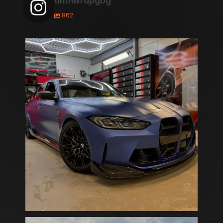
tintnwrapgbg
862
BMW M3 Competition Frozen Blue!
🚗💥 Vi har
...