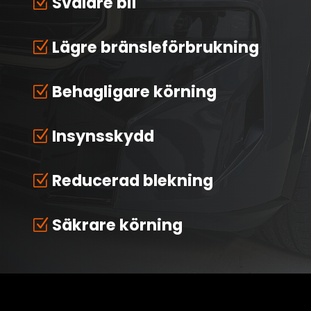
Svalare bil
Z
Lägre bränsleförbrukning
Z
Behagligare körning
Z
Insynsskydd
Z
Reducerad blekning
Z
Säkrare körning
Z